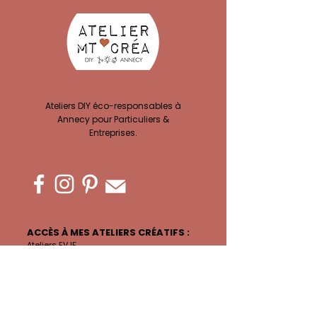
Ateliers DIY éco-responsables à
Annecy pour Particuliers &
Entreprises.
ACCÈS À MES ATELIERS CRÉATIFS :
Ateliers EVJF
Privatisation Atelier
Team building
Ateliers Complicité
Atelier Adultes
Anniversaires