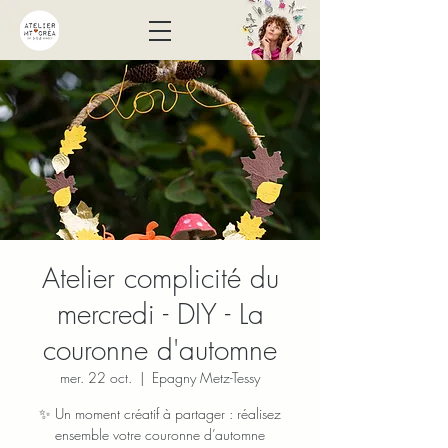
Atelier complicité du
mercredi - DIY - La
couronne d'automne
mer. 22 oct.
  |  
Epagny Metz-Tessy
✨ Un moment créatif à partager : réalisez
ensemble votre couronne d’automne