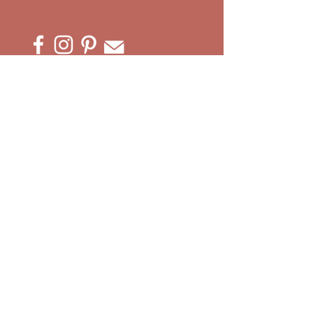
ACCÈS À MES ATELIERS CRÉATIFS :
Ateliers EVJF
Privatisation Atelier
Team building
Ateliers Complicité
Atelier Adultes
Anniversaires
En attendant bébé
Vacances Créatives
Ateliers Enfants
Paiements & Acomptes
ATELIER MT'CRÉA
10 impasse des Gravines
74370 METZ-TESSY