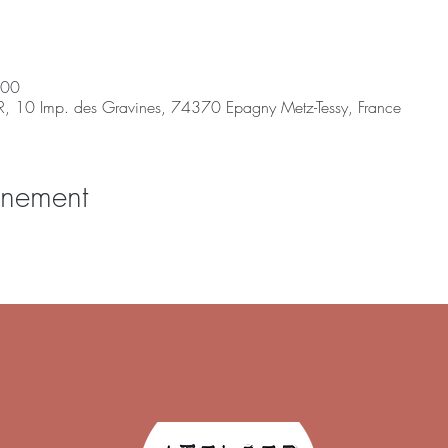
:00
R, 10 Imp. des Gravines, 74370 Epagny Metz-Tessy, France
énement