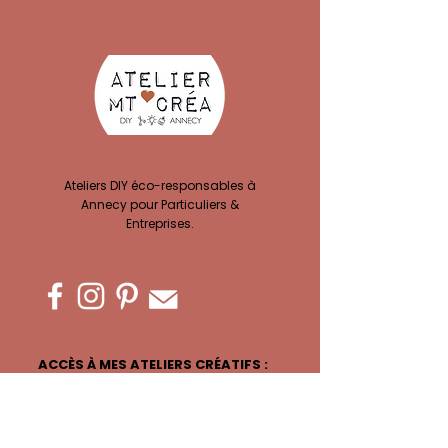
Ateliers DIY éco-responsables à
Annecy pour Particuliers &
Entreprises.
ACCÈS À MES ATELIERS CRÉATIFS :
Ateliers EVJF
Privatisation Atelier
Team building
Ateliers Complicité