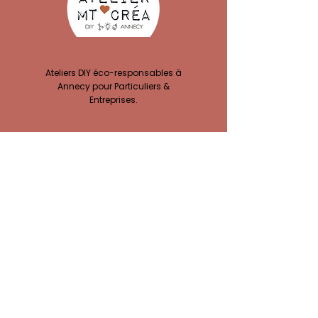
Ateliers DIY éco-responsables à
Annecy pour Particuliers &
Entreprises.
ACCÈS À MES ATELIERS CRÉATIFS :
Ateliers EVJF
Privatisation Atelier
Team building
Ateliers Complicité
Atelier Adultes
Anniversaires
En attendant bébé
Vacances Créatives
Ateliers Enfants