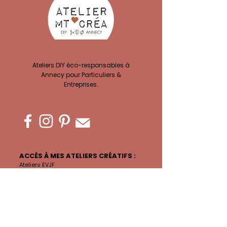
Ateliers DIY éco-responsables à
Annecy pour Particuliers &
Entreprises.
ACCÈS À MES ATELIERS CRÉATIFS :
Ateliers EVJF
Privatisation Atelier
Team building
Ateliers Complicité
Atelier Adultes
Anniversaires
En attendant bébé
Vacances Créatives