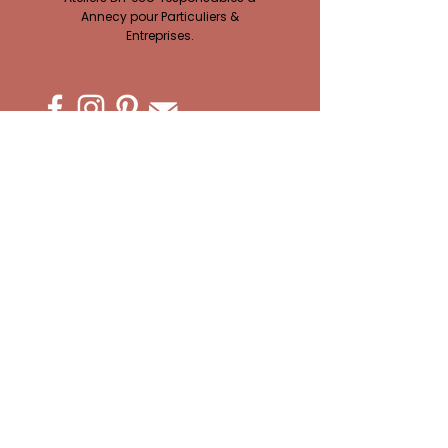
Annecy pour Particuliers &
Entreprises.
ACCÈS À MES ATELIERS CRÉATIFS :
Ateliers EVJF
Privatisation Atelier
Team building
Ateliers Complicité
Atelier Adultes
Anniversaires
En attendant bébé
Vacances Créatives
Ateliers Enfants
Paiements & Acomptes
ATELIER MT'CRÉA