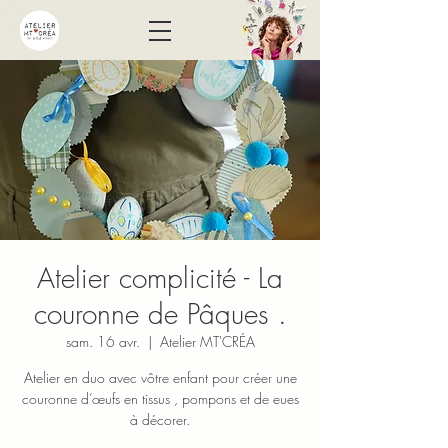
Atelier complicité - La
couronne de Pâques .
sam. 16 avr.
  |  
Atelier MT'CRÉA
Atelier en duo avec vôtre enfant pour créer une
couronne d’œufs en tissus , pompons et de eues
à décorer.