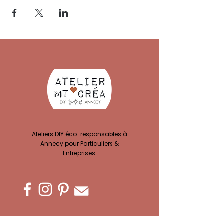
Ateliers DIY éco-responsables à
Annecy pour Particuliers &
Entreprises.