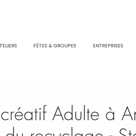
TELIERS
FÊTES & GROUPES
ENTREPRISES
r créatif Adulte à 
e du recyclage - S