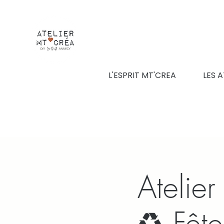
L'ESPRIT MT'CREA
LES A
Atelie
♻️ Fêt