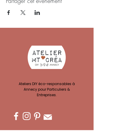
Partager cet événement
Ateliers DIY éco-responsables à
Annecy pour Particuliers &
Entreprises.