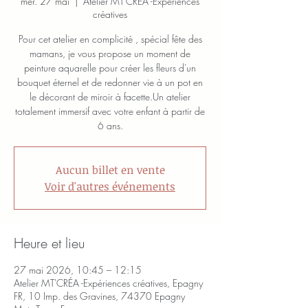
mer. 27 mai
  |  
Atelier MT'CRÉA -Expériences
créatives
Pour cet atelier en complicité , spécial fête des
mamans, je vous propose un moment de
peinture aquarelle pour créer les fleurs d'un
bouquet éternel et de redonner vie à un pot en
le décorant de miroir à facette.Un atelier
totalement immersif avec votre enfant à partir de
6 ans.
Aucun billet en vente
Voir d'autres événements
Heure et lieu
27 mai 2026, 10:45 – 12:15
Atelier MT'CRÉA -Expériences créatives, Epagny
FR, 10 Imp. des Gravines, 74370 Epagny