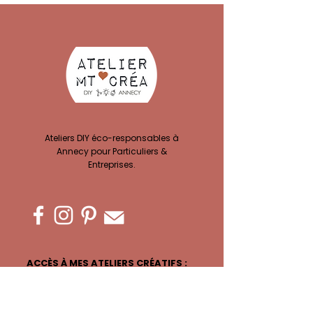
Ateliers DIY éco-responsables à
Annecy pour Particuliers &
Entreprises.
ACCÈS À MES ATELIERS CRÉATIFS :
Ateliers EVJF
Privatisation Atelier
Team building
Ateliers Complicité