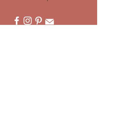
ACCÈS À MES ATELIERS CRÉATIFS :
Ateliers EVJF
Privatisation Atelier
Team building
Ateliers Complicité
Atelier Adultes
Anniversaires
En attendant bébé
Vacances Créatives
Ateliers Enfants
Paiements & Acomptes
ATELIER MT'CRÉA
10 impasse des Gravines
74370 METZ-TESSY