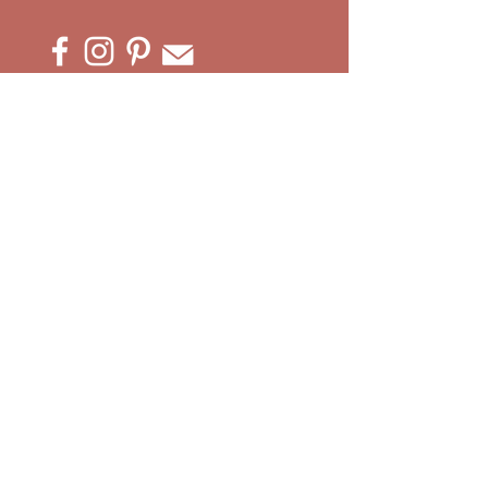
ACCÈS À MES ATELIERS CRÉATIFS :
Ateliers EVJF
Privatisation Atelier
Team building
Ateliers Complicité
Atelier Adultes
Anniversaires
En attendant bébé
Vacances Créatives
Ateliers Enfants
Paiements & Acomptes
ATELIER MT'CRÉA
10 impasse des Gravines
74370 METZ-TESSY
CONTACTEZ-MOI