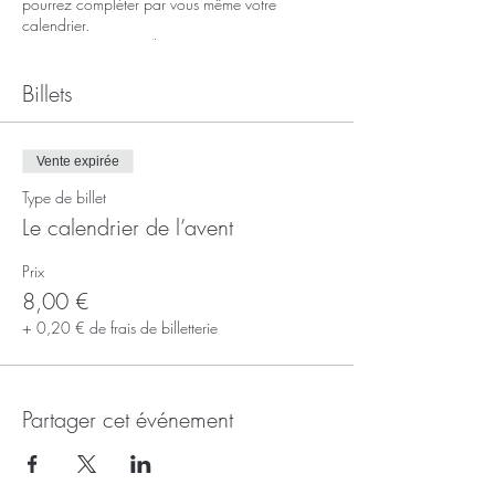
pourrez compléter par vous même votre
calendrier.
Soit en assistant au deux autres sessions pouir
des nouveaux modèles, soit en recopiant ces
modèles.
Billets
Instructions et fournitures dans le mail de
confirmation, avec le lien pour vous connecter
Vente expirée
au live.
Type de billet
Le calendrier de l’avent
Prix
8,00 €
+ 0,20 € de frais de billetterie
Partager cet événement