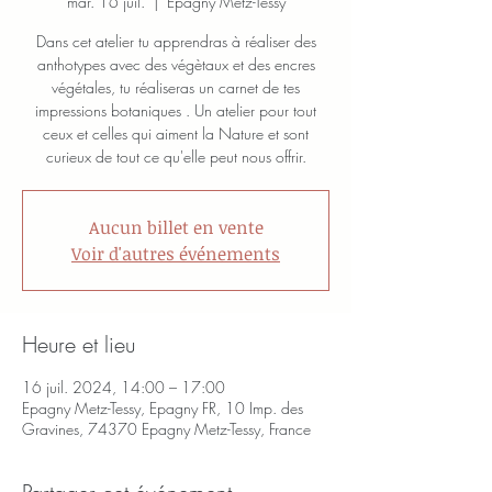
mar. 16 juil.
  |  
Epagny Metz-Tessy
Dans cet atelier tu apprendras à réaliser des
anthotypes avec des végètaux et des encres
végétales, tu réaliseras un carnet de tes
impressions botaniques . Un atelier pour tout
ceux et celles qui aiment la Nature et sont
curieux de tout ce qu'elle peut nous offrir.
Aucun billet en vente
Voir d'autres événements
Heure et lieu
16 juil. 2024, 14:00 – 17:00
Epagny Metz-Tessy, Epagny FR, 10 Imp. des
Gravines, 74370 Epagny Metz-Tessy, France