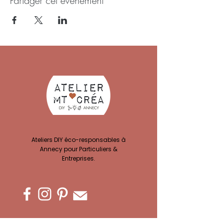
Partager cet événement
Ateliers DIY éco-responsables à
Annecy pour Particuliers &
Entreprises.