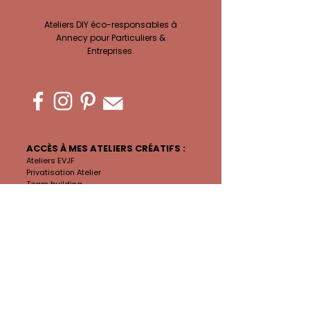
Ateliers DIY éco-responsables à
Annecy pour Particuliers &
Entreprises.
ACCÈS À MES ATELIERS CRÉATIFS :
Ateliers EVJF
Privatisation Atelier
Team building
Ateliers Complicité
Atelier Adultes
Anniversaires
En attendant bébé
Vacances Créatives
Ateliers Enfants
Paiements & Acomptes