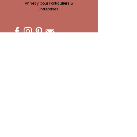
Annecy pour Particuliers &
Entreprises.
ACCÈS À MES ATELIERS CRÉATIFS :
Ateliers EVJF
Privatisation Atelier
Team building
Ateliers Complicité
Atelier Adultes
Anniversaires
En attendant bébé
Vacances Créatives
Ateliers Enfants
Paiements & Acomptes
ATELIER MT'CRÉA
10 impasse des Gravines