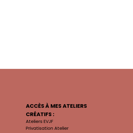
ACCÈS À MES ATELIERS
CRÉATIFS :
Ateliers EVJF
Privatisation Atelier