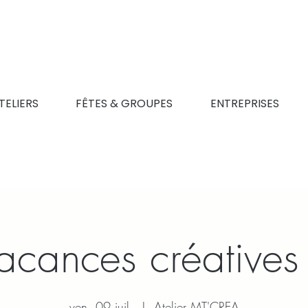
TELIERS
FÊTES & GROUPES
ENTREPRISES
acances créatives
ven. 09 juil.
  |  
Atelier MT'CREA