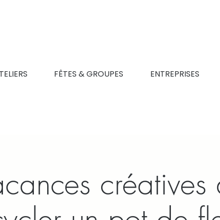
TELIERS
FÊTES & GROUPES
ENTREPRISES
acances créatives d
ycler un pot de fl