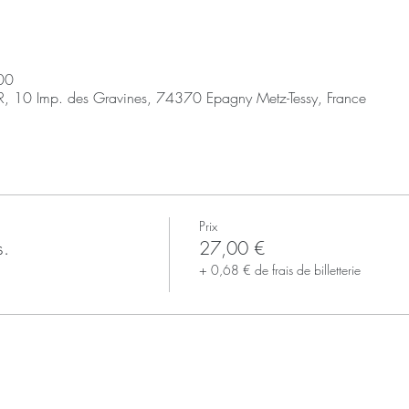
00
R, 10 Imp. des Gravines, 74370 Epagny Metz-Tessy, France
Prix
s.
27,00 €
+ 0,68 € de frais de billetterie