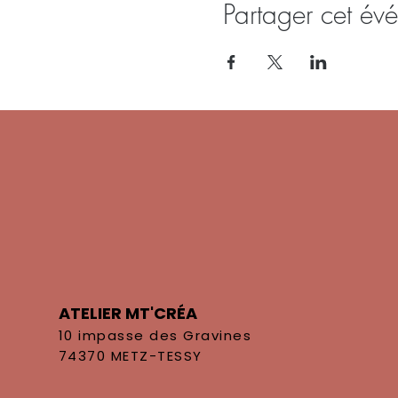
Partager cet év
ATELIER MT'CRÉA
10 impasse des Gravines
74370 METZ-TESSY