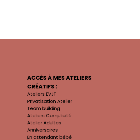
ACCÈS À MES ATELIERS
CRÉATIFS :
Ateliers EVJF
Privatisation Atelier
Team building
Ateliers Complicité
Atelier Adultes
Anniversaires
En attendant bébé