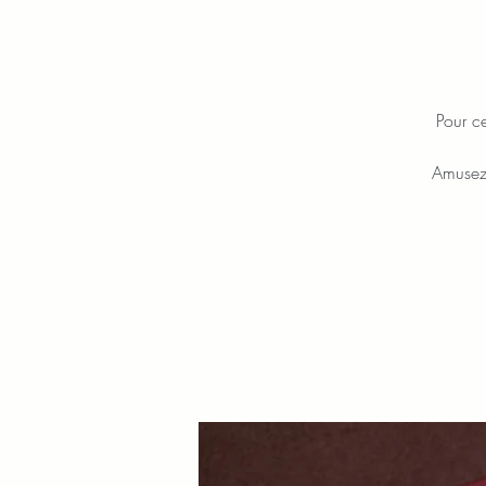
Pour c
Amusez 