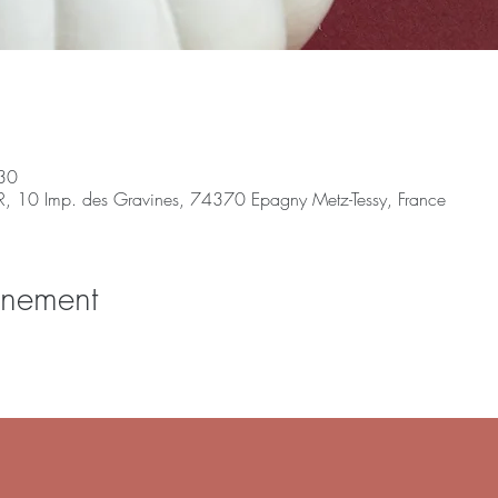
30
R, 10 Imp. des Gravines, 74370 Epagny Metz-Tessy, France
énement