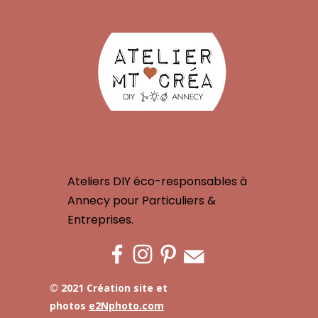
Ateliers DIY éco-responsables à
Annecy pour Particuliers &
Entreprises.
© 2021 Création site et
photos
e2Nphoto.com