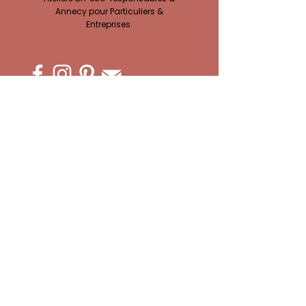
Annecy pour Particuliers &
Entreprises.
ACCÈS À MES ATELIERS CRÉATIFS :
Ateliers EVJF
Privatisation Atelier
Team building
Ateliers Complicité
Atelier Adultes
Anniversaires
En attendant bébé
Vacances Créatives
Ateliers Enfants
Paiements & Acomptes
ATELIER MT'CRÉA