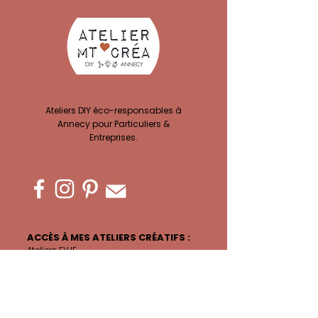
Ateliers DIY éco-responsables à
Annecy pour Particuliers &
Entreprises.
ACCÈS À MES ATELIERS CRÉATIFS :
Ateliers EVJF
Privatisation Atelier
Team building
Ateliers Complicité
Atelier Adultes
Anniversaires