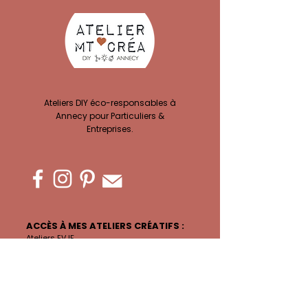
Ateliers DIY éco-responsables à
Annecy pour Particuliers &
Entreprises.
ACCÈS À MES ATELIERS CRÉATIFS :
Ateliers EVJF
Privatisation Atelier
Team building
Ateliers Complicité
Atelier Adultes
Anniversaires